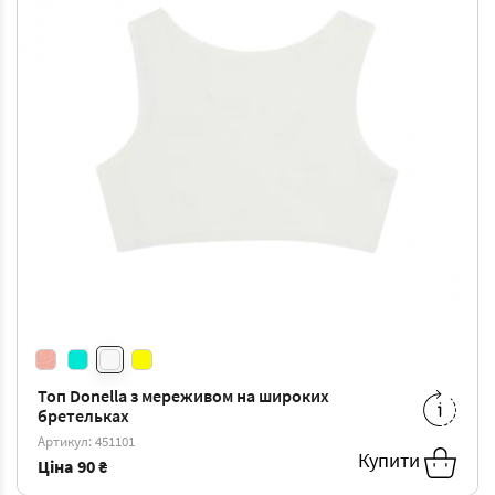
Топ Donella з мереживом на широких
бретельках
4/5
-
90 ₴
Артикул: 451101
Купити
Ціна
90 ₴