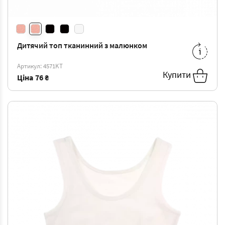
Дитячий топ тканинний з малюнком
2/3
-
76 ₴
4/5
-
80 ₴
Артикул: 4571KT
6/7
-
84 ₴
8/9
-
89 ₴
Купити
Ціна
76 ₴