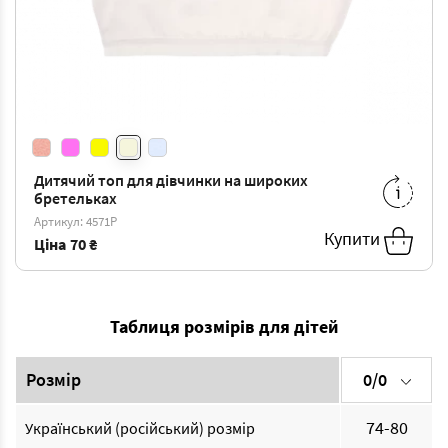
Дитячий топ для дівчинки на широких
бретельках
4/5
-
70 ₴
6/7
-
74 ₴
Артикул: 4571P
Купити
Ціна
70 ₴
Таблиця розмірів для дітей
Розмір
0/0
74-80
Український (російський) розмір