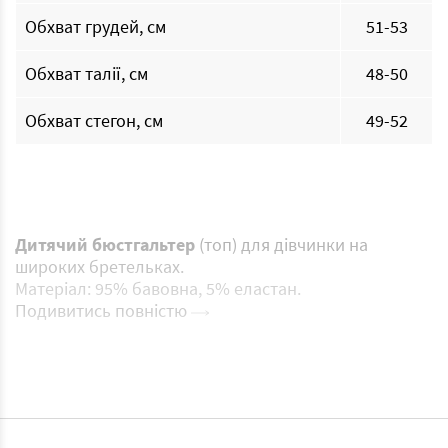
Обхват грудей, см
51-53
Обхват талії, см
48-50
Обхват стегон, см
49-52
Дитячий бюстгальтер
(топ) для дівчинки на
широких бретельках.
Матеріал: 95% бавовна, 5% еластан.
Подивитись повністю