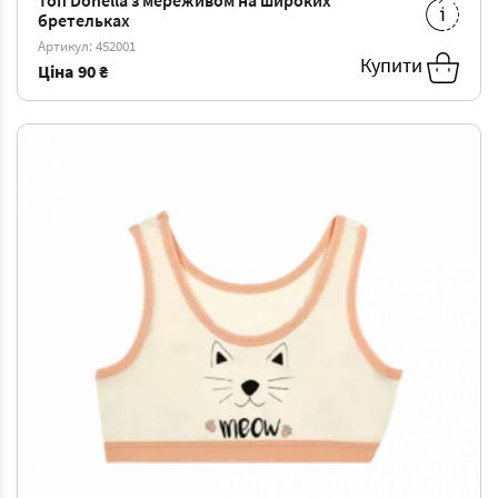
Топ Donella з мереживом на широких
бретельках
4/5
-
90 ₴
6/7
-
97 ₴
Артикул: 452001
Купити
Ціна
90 ₴