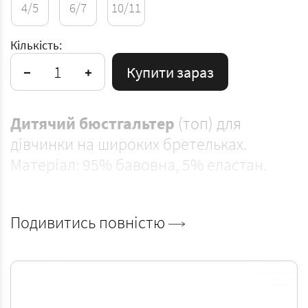
4/5
6/7
10/11
Кількість:
Купити зараз
Дитячий бюстгальтер
(топ) для
дівчинки на широких бретельках.
Матеріал: 95% бавовна, 5% еластан.
Подивитись повністю