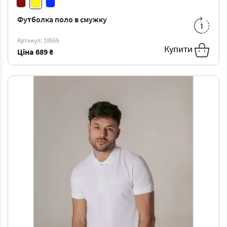
Футболка поло в смужку
L
-
689 ₴
XXL
-
689 ₴
Артикул: 19555
Купити
Ціна
689 ₴