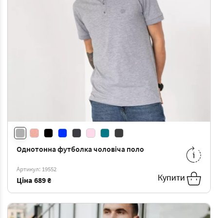
або спортивним стилем.
Склад тканини: 95% бавовна 5%
еластан
Однотонна футболка чоловіча поло
M
-
689 ₴
XXL
-
689 ₴
Артикул: 19552
Купити
Ціна
689 ₴