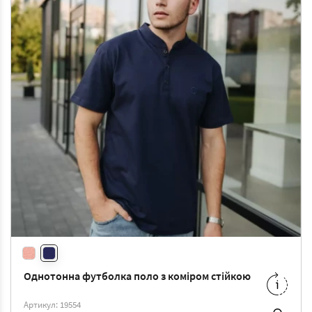
Однотонна футболка поло з коміром стійкою
M
-
689 ₴
Артикул: 19554