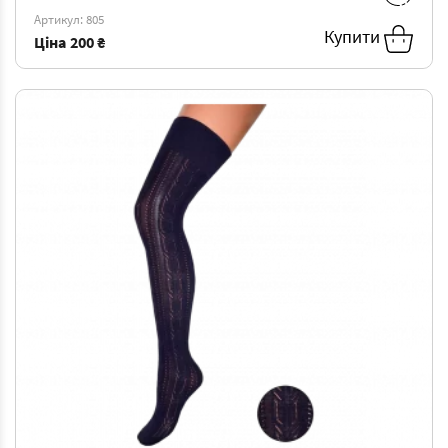
36-40
-
200 ₴
Артикул: 805
Купити
Ціна
200 ₴