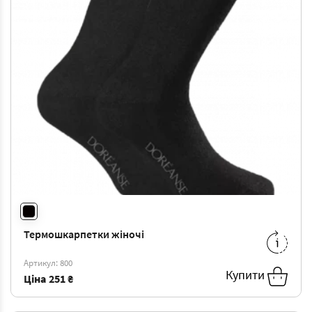
Термошкарпетки жіночі
36-40
-
251 ₴
Артикул: 800
Купити
Ціна
251 ₴