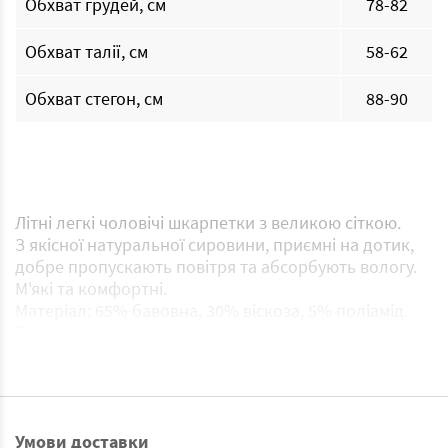
Обхват грудей, см
78-82
Обхват талії, см
58-62
Обхват стегон, см
88-90
Літні легкі чоловічі шкарпетки з великою сіткою.
З якісної натуральної сировини, приємні на дотик,
добре пропускають повітря та абсорбують вологу.
М'які та комфортні.
Матеріал: 65% бавовна, 30% віскоза, 5% поліамід.
Подивитись повністю
Умови доставки