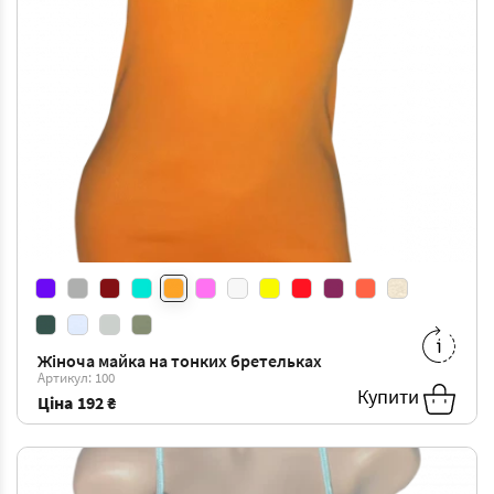
Жіноча майка на тонких бретельках
M
-
192 ₴
L
-
192 ₴
Артикул: 100
XL
-
192 ₴
XXL
-
192 ₴
Купити
Ціна
192 ₴