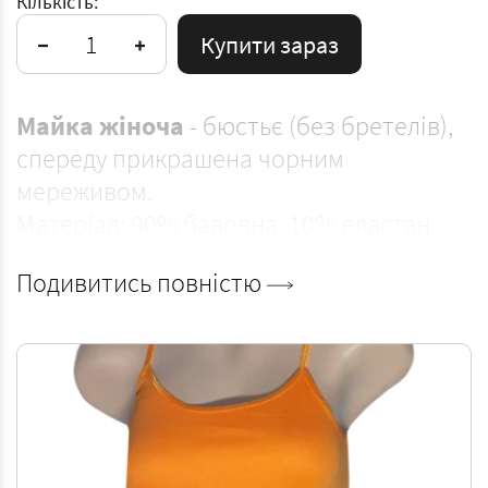
Кількість:
Купити зараз
Майка жіноча
- бюстьє (без бретелів),
спереду прикрашена чорним
мереживом.
Матеріал: 90% бавовна, 10% еластан.
Подивитись повністю