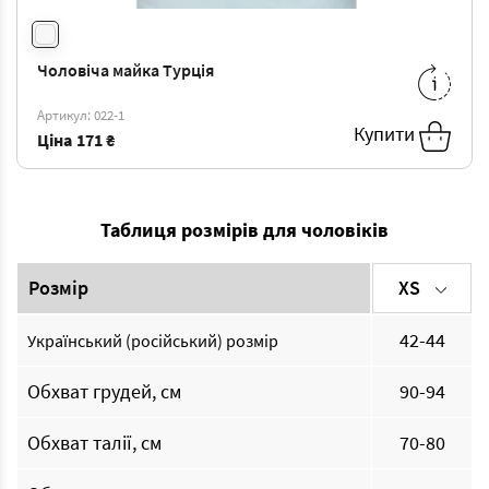
Чоловіча майка Турція
S
-
171 ₴
M
-
181 ₴
L
-
189 ₴
XL
-
197 ₴
Артикул: 022-1
Купити
XXL
-
204 ₴
3XL
-
214 ₴
Ціна
171 ₴
Таблиця розмірів для чоловіків
Розмір
XS
42-44
Український (російський) розмір
Обхват грудей, см
90-94
Обхват талії, см
70-80