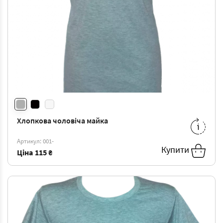
Хлопкова чоловіча майка
XS
-
115 ₴
S
-
139 ₴
Артикул: 001-
3XL
-
202 ₴
Купити
Ціна
115 ₴