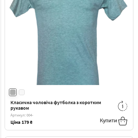
Класична чоловіча футболка з коротким
S
-
194 ₴
M
-
209 ₴
рукавом
L
-
224 ₴
XL
-
239 ₴
Артикул: 004-
Купити
XXL
-
260 ₴
3XL
-
280 ₴
Ціна
179 ₴