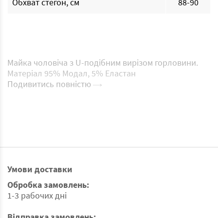
Обхват стегон, см
88-90
Майка чоловіча з U-подібним вирізом горловини.
Матеріал 95% Модал, 5% Еластан
Подивитись повністю
Умови доставки
Обробка замовлень:
1-3 рабочих дні
Відправка замовлень: