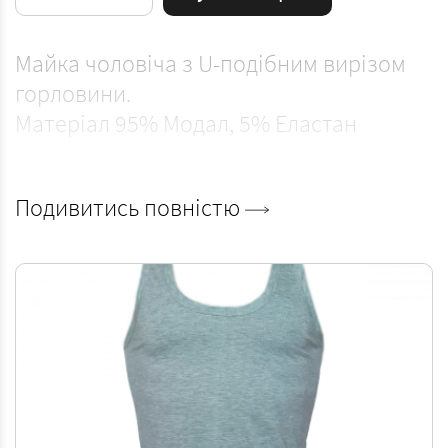
Майка чоловіча з U-подібним вирізом
горловини.
Матеріал 95% Модал, 5% Еластан
Подивитись повністю