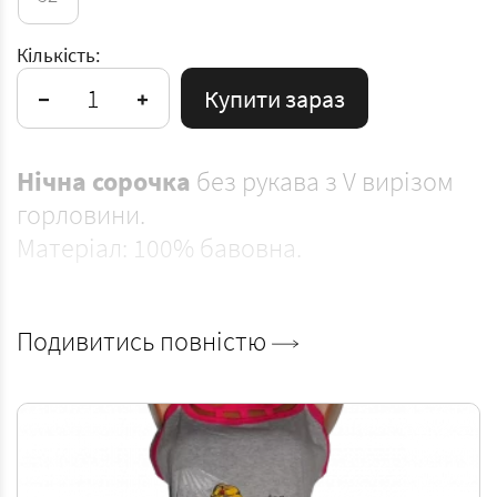
Кількість:
Купити зараз
Нічна сорочка
без рукава з V вирізом
горловини.
Матеріал: 100% бавовна.
Подивитись повністю