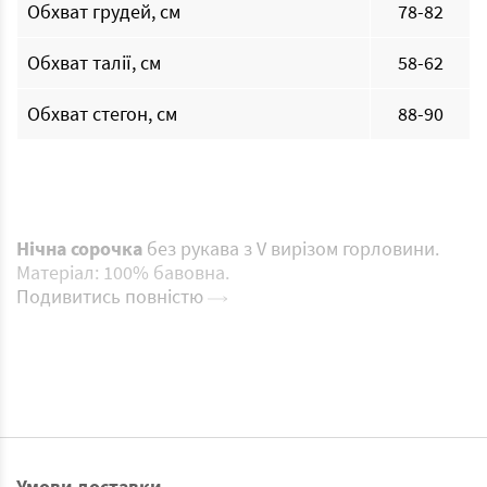
Обхват грудей, см
78-82
Обхват талії, см
58-62
Обхват стегон, см
88-90
Нічна сорочка
без рукава з V вирізом горловини.
Матеріал: 100% бавовна.
Подивитись повністю
Умови доставки