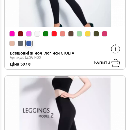
Безшовні жіночі легінси GIULIA
S/M
-
597 ₴
Артикул: LEGGINGS
Купити
Ціна
597 ₴