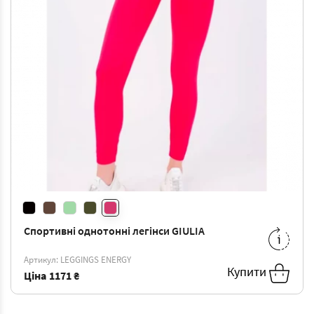
Спортивні однотонні легінси GIULIA
S/M
-
1171 ₴
Артикул: LEGGINGS ENERGY
Купити
Ціна
1171 ₴