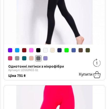
Однотонні легінси з мікрофібри
S/M
-
751 ₴
L/XL
-
751 ₴
Артикул: LEGGINGS 02
Купити
Ціна
751 ₴