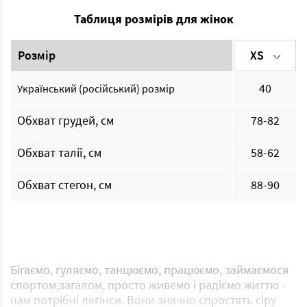
Таблиця розмірів для жінок
Розмір
XS
40
Український (російський) розмір
Обхват грудей, см
78-82
Обхват талії, см
58-62
Обхват стегон, см
88-90
Бігаємо, гуляємо, танцюємо, працюємо, займаємося
спортом,загалом, просто живемо і радіємо життю -
нам потрібні легінси. Вони значно спростять сіру