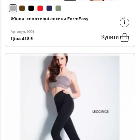
Жіночі спортивні лосини FormEasy
S/M
-
418 ₴
M/L
-
418 ₴
Артикул: 9001
L/XL
-
418 ₴
Купити
Ціна
418 ₴