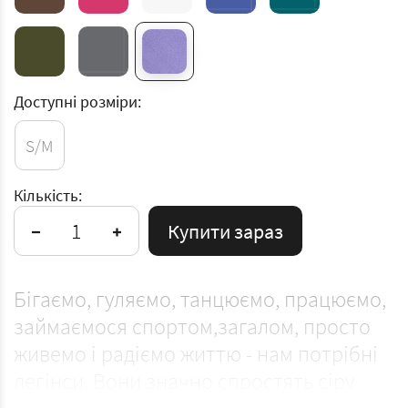
Доступні розміри:
S/M
Кількість:
Купити зараз
Бігаємо, гуляємо, танцюємо, працюємо,
займаємося спортом,загалом, просто
живемо і радіємо життю - нам потрібні
легінси. Вони значно спростять сіру