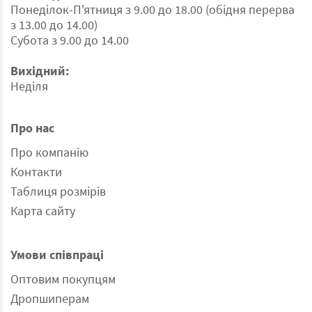
-Бавовняні рушники відзначаються своєю
Понеділок-П'ятниця з 9.00 до 18.00 (обідня перерва
довговічністю і простотою догляду. Вони можуть
з 13.00 до 14.00)
служити вам протягом багатьох років, і їх можна
Субота з 9.00 до 14.00
прати в пральній машині без особливих умов.
Обираючи наші рушники, Ви обираєте комбінацію
Вихідний:
якості, тривалості та практичності. Насолоджуйтесь
Неділя
приємними відчуттями і безпекою, що вони не
залишать вас на мить під час їх використання та
догляду.
Про нас
Тканина: 100% бавовна з довгою петлею
Про компанію
Щільність: 470 г/м2
Подивитись повністю
Контакти
Таблиця розмірів
Карта сайту
Умови співпраці
Оптовим покупцям
Дропшиперам