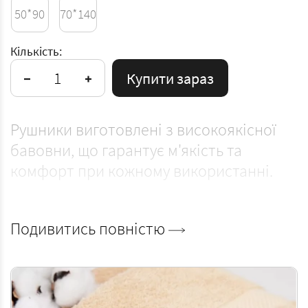
50*90
70*140
Кількість:
Купити зараз
Рушники виготовлені з високоякісної
бавовни, що гарантує м'якість та
комфорт при кожному використанні.
Чому варто обрати саме ці рушники?
Подивитись повністю
- Рушники виготовлені з високоякісної
100% бавовни, що гарантує їхню
природність та відсутність синтетичних