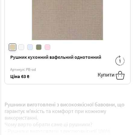
Рушник кухонний вафельний однотонний
35*60
-
63 ₴
Артикул: РВ-od
Купити
Ціна
63 ₴
Рушники виготовлені з високоякісної бавовни, що
гарантує м'якість та комфорт при кожному
використанні.
Чому варто обрати саме ці рушники?
- Рушники виготовлені з високоякісної 100%