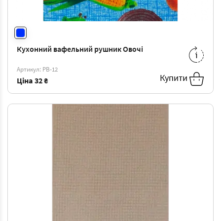
Щільність: 470 г/м2
Кухонний вафельний рушник Овочі
35*70
-
40 ₴
Артикул: РВ-12
Купити
Ціна
32 ₴