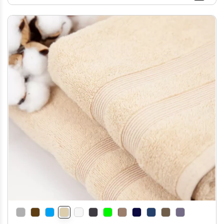
- Особливість наших рушників - це
петля, яка дозволяє ефективно
висушувати і зберігати рушники,
зекономивши простір і забезпечивши
зручний доступ до них.
- Асортимент доступний в 15 кольорах
та двох розмірах, дозволяючи вам
підібрати оптимальний варіант, який
пасує до вашого інтер'єру або стилю
життя.
-Бавовняні рушники відзначаються
своєю довговічністю і простотою