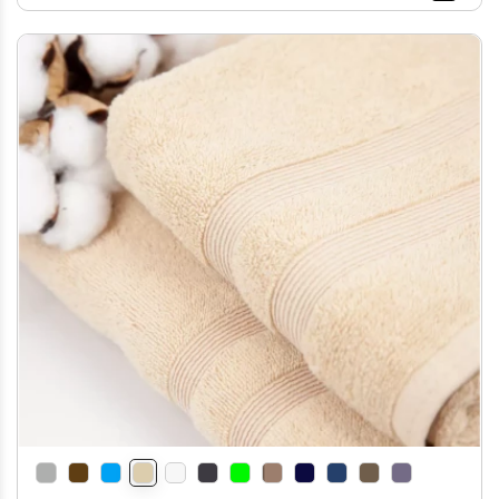
- Особливість наших рушників - це
петля, яка дозволяє ефективно
висушувати і зберігати рушники,
зекономивши простір і забезпечивши
зручний доступ до них.
- Асортимент доступний в 15 кольорах
та двох розмірах, дозволяючи вам
підібрати оптимальний варіант, який
пасує до вашого інтер'єру або стилю
життя.
-Бавовняні рушники відзначаються
своєю довговічністю і простотою