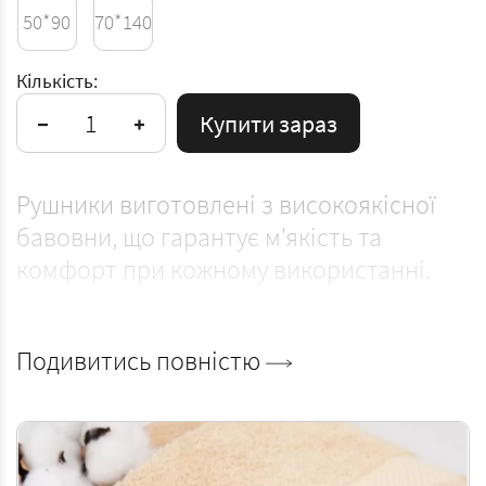
50*90
70*140
Кількість:
Купити зараз
Рушники виготовлені з високоякісної
бавовни, що гарантує м'якість та
комфорт при кожному використанні.
Чому варто обрати саме ці рушники?
Подивитись повністю
- Рушники виготовлені з високоякісної
100% бавовни, що гарантує їхню
природність та відсутність синтетичних