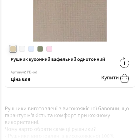
Рушник кухонний вафельний однотонний
35*60
-
63 ₴
Артикул: РВ-od
Купити
Ціна
63 ₴
Рушники виготовлені з високоякісної бавовни, що
гарантує м'якість та комфорт при кожному
використанні.
Чому варто обрати саме ці рушники?
- Рушники виготовлені з високоякісної 100%