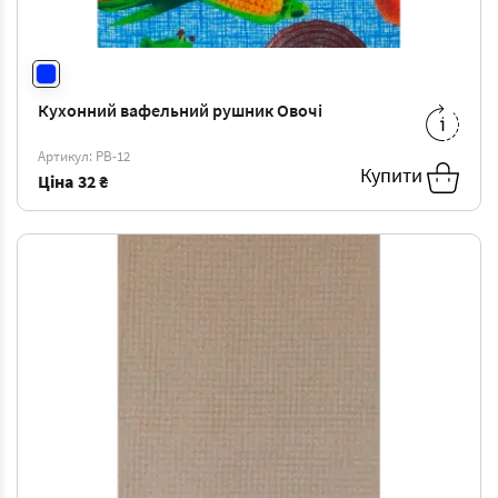
Щільність: 500 г/м2
Кухонний вафельний рушник Овочі
35*70
-
40 ₴
Артикул: РВ-12
Купити
Ціна
32 ₴