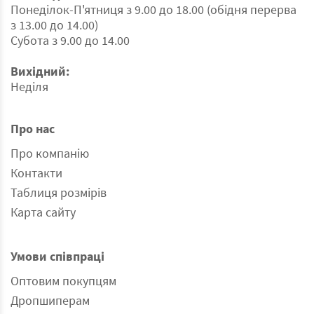
-Бавовняні рушники відзначаються своєю
Понеділок-П'ятниця з 9.00 до 18.00 (обідня перерва
довговічністю і простотою догляду. Вони можуть
з 13.00 до 14.00)
служити вам протягом багатьох років, і їх можна
Субота з 9.00 до 14.00
прати в пральній машині без особливих умов.
Обираючи наші рушники, Ви обираєте комбінацію
Вихідний:
якості, тривалості та практичності. Насолоджуйтесь
Неділя
приємними відчуттями і безпекою, що вони не
залишать вас на мить під час їх використання та
догляду.
Про нас
Тканина: 100% бавовна з короткою петлею
Про компанію
Щільність: 500 г/м2
Подивитись повністю
Контакти
Таблиця розмірів
Карта сайту
Умови співпраці
Оптовим покупцям
Дропшиперам