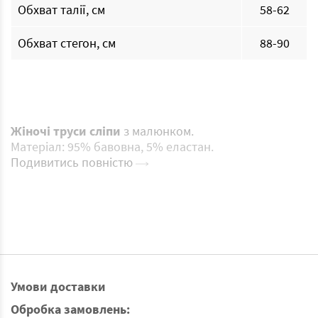
Обхват талії, см
58-62
Обхват стегон, см
88-90
Жіночі труси сліпи
з малюнком.
Матеріал: 95% бавовна, 5% еластан.
Подивитись повністю
Умови доставки
Обробка замовлень: