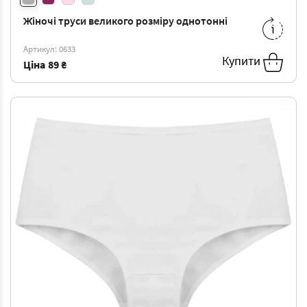
Жіночі труси великого розміру однотонні
XXL
-
105 ₴
3XL
-
110 ₴
Артикул: 0633
Купити
Ціна
89 ₴