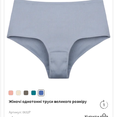
Жіночі однотонні труси великого розміру
M
-
108 ₴
L
-
114 ₴
Артикул: 0632P
XXL
-
127 ₴
4XL
-
139 ₴
Купити