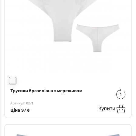
Трусики бразиліана з мереживом
M
-
103 ₴
L
-
108 ₴
Артикул: 0271
XL
-
113 ₴
Купити
Ціна
97 ₴