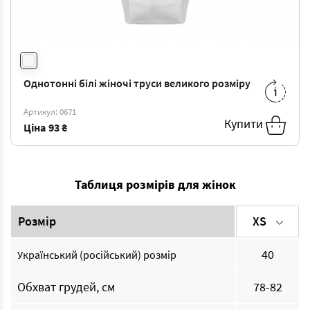
Однотонні білі жіночі труси великого розміру
M
-
93 ₴
L
-
98 ₴
XL
-
104 ₴
XXL
-
109 ₴
Артикул: 0671
Купити
3XL
-
114 ₴
4XL
-
120 ₴
Ціна
93 ₴
Таблиця розмірів для жінок
Розмір
XS
40
Український (російський) розмір
Обхват грудей, см
78-82