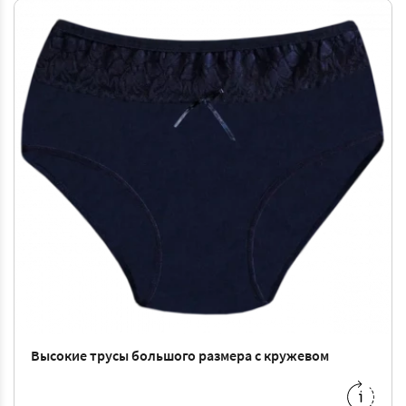
Высокие трусы большого размера с кружевом
XL
-
117 ₴
XXL
-
117 ₴
3XL
-
117 ₴
4XL
-
117 ₴