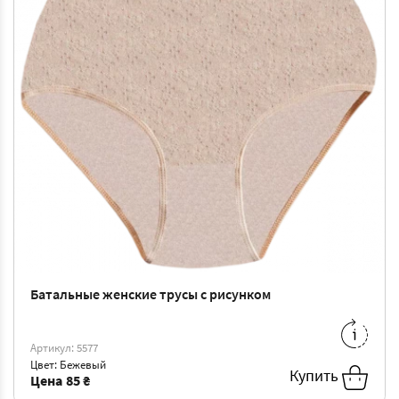
Батальные женские трусы с рисунком
XL
-
85 ₴
XXL
-
90 ₴
3XL
-
96 ₴
4XL
-
103 ₴
Артикул: 5577
Цвет: Бежевый
5XL
-
108 ₴
Купить
Цена
85 ₴