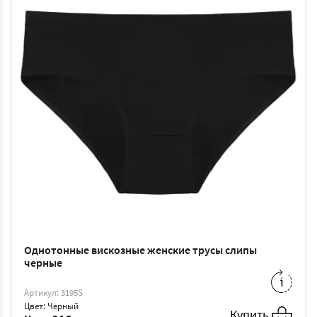
Однотонные вискозные женские трусы слипы
черные
M
-
94 ₴
L
-
100 ₴
Артикул: 3195S
XL
-
106 ₴
XXL
-
113 ₴
Цвет: Черный
Купить