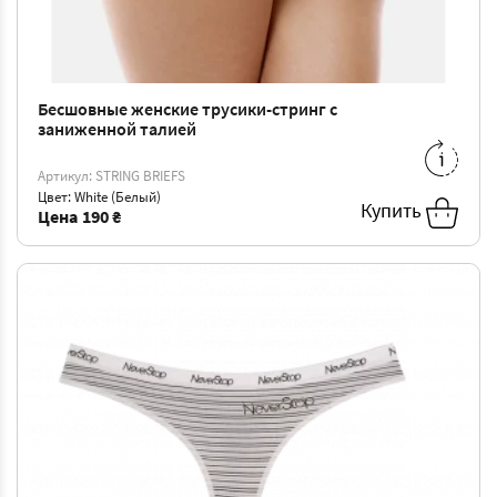
Бесшовные женские трусики-стринг с
заниженной талией
L/XL
-
190 ₴
Артикул: STRING BRIEFS
Цвет: White (Белый)
Купить
Цена
190 ₴