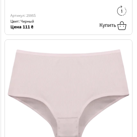
L
-
111 ₴
XL
-
118 ₴
XXL
-
125 ₴
3XL
-
132 ₴
Артикул: 2595S
Цвет: Черный
4XL
-
139 ₴
Купить
Цена
111 ₴