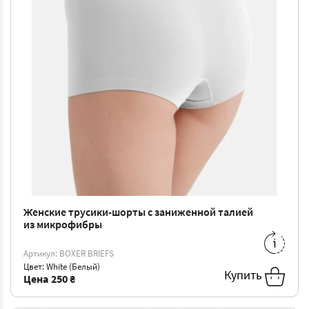
Женские трусики-шорты с заниженной талией
из микрофибры
S/M
-
250 ₴
L/XL
-
250 ₴
Артикул: BOXER BRIEFS
Цвет: White (Белый)
Купить
Цена
250 ₴