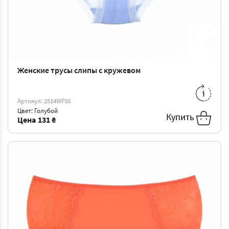
Женские трусы слипы с кружевом
XL
-
131 ₴
XXL
-
138 ₴
Артикул: 2514WF50
3XL
-
144 ₴
4XL
-
151 ₴
Цвет: Голубой
Купить
Цена
131 ₴