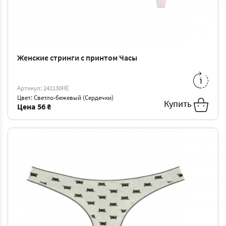
Женские стринги с принтом Часы
S
-
56 ₴
M
-
59 ₴
Артикул: 241130HE
L
-
63 ₴
XL
-
66 ₴
Цвет: Светло-бежевый (Сердечки)
Купить
Цена
56 ₴