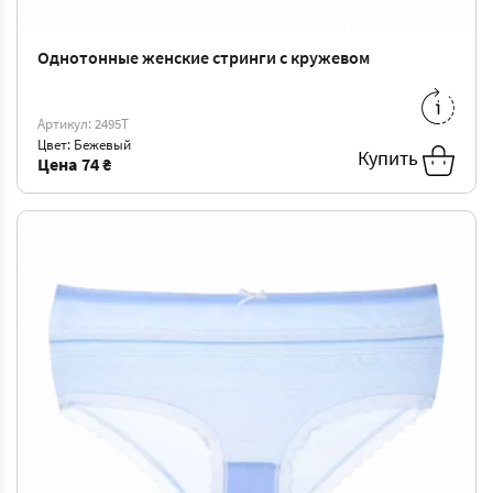
Однотонные женские стринги с кружевом
S
-
74 ₴
M
-
77 ₴
L
-
80 ₴
XL
-
82 ₴
Артикул: 2495T
Цвет: Бежевый
XXL
-
85 ₴
Купить
Цена
74 ₴