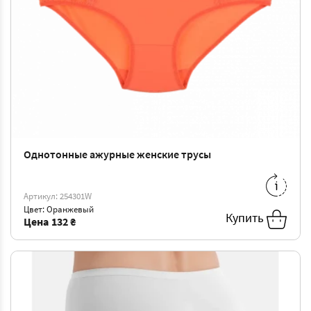
Однотонные ажурные женские трусы
XXL
-
139 ₴
3XL
-
146 ₴
Артикул: 254301W
4XL
-
153 ₴
Цвет: Оранжевый
Купить
Цена
132 ₴