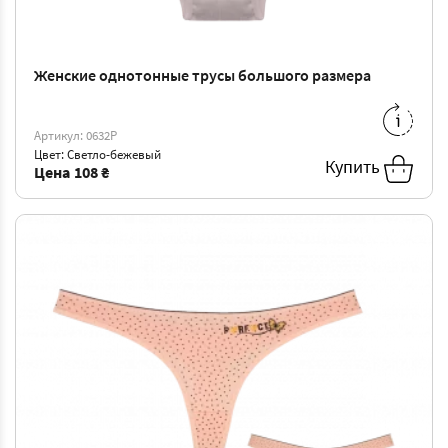
Женские однотонные трусы большого размера
M
-
108 ₴
L
-
114 ₴
XL
-
120 ₴
XXL
-
127 ₴
Артикул: 0632P
Цвет: Светло-бежевый
3XL
-
133 ₴
Купить
Цена
108 ₴