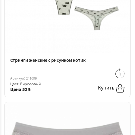
Стринги женские с рисунком котик
S
-
52 ₴
M
-
56 ₴
Артикул: 241099
Цвет: Бирюзовый
Купить
Цена
52 ₴