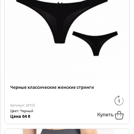
Черные классические женские стринги
S
-
64 ₴
M
-
66 ₴
L
-
69 ₴
XL
-
72 ₴
Артикул: 2471S
Цвет: Черный
XXL
-
74 ₴
Купить
Цена
64 ₴