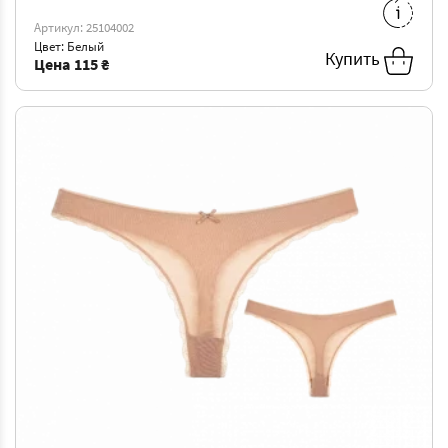
Артикул: 25104002
4XL
-
144 ₴
Цвет: Белый
Купить
Цена
115 ₴