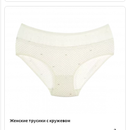
Женские трусики с кружевом
L
-
115 ₴
XL
-
122 ₴