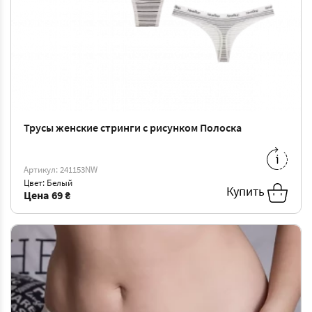
Трусы женские стринги с рисунком Полоска
S
-
69 ₴
M
-
73 ₴
Артикул: 241153NW
L
-
76 ₴
XL
-
80 ₴
Цвет: Белый
Купить
Цена
69 ₴