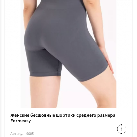
Женские бесшовные шортики среднего размера
Formeasy
S/M
-
360 ₴
M/L
-
360 ₴
Артикул: 9005