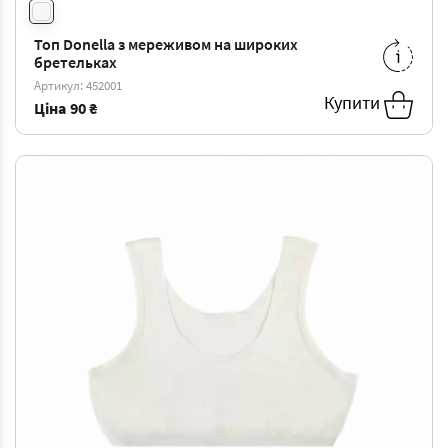
Топ Donella з мереживом на широких
бретельках
4/5
-
90 ₴
6/7
-
97 ₴
Артикул: 452001
Купити
Ціна
90 ₴