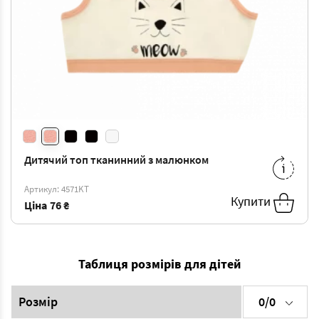
Дитячий топ тканинний з малюнком
2/3
-
76 ₴
4/5
-
80 ₴
Артикул: 4571KT
6/7
-
84 ₴
8/9
-
89 ₴
Купити
Ціна
76 ₴
Таблиця розмірів для дітей
Розмір
0/0