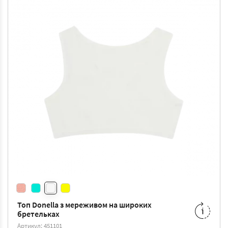
Топ Donella з мереживом на широких
бретельках
4/5
-
90 ₴
Артикул: 451101