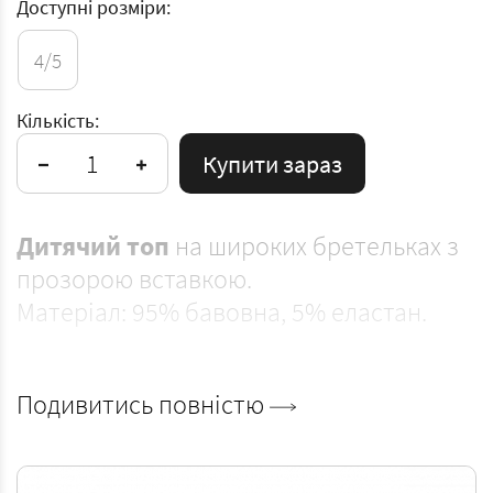
Доступні розміри:
4/5
Кількість:
Купити зараз
Дитячий
топ
на широких бретельках з
прозорою вставкою.
Матеріал: 95% бавовна, 5% еластан.
Подивитись повністю