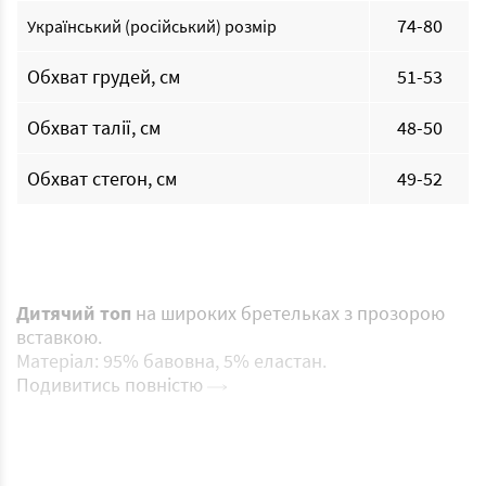
74-80
Український (російський) розмір
Обхват грудей, см
51-53
Обхват талії, см
48-50
Обхват стегон, см
49-52
Дитячий
топ
на широких бретельках з прозорою
вставкою.
Матеріал: 95% бавовна, 5% еластан.
Подивитись повністю