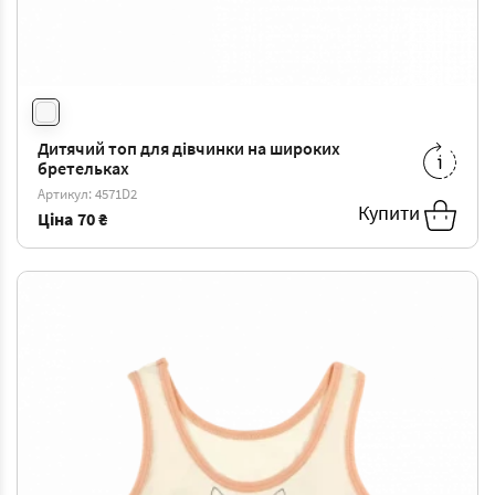
Дитячий топ для дівчинки на широких
4/5
-
70 ₴
6/7
-
74 ₴
бретельках
Артикул: 4571D2
10/11
-
83 ₴
Купити
Ціна
70 ₴