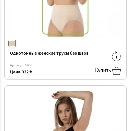
Однотонные женские трусы без швов
S/M
-
322 ₴
M/L
-
322 ₴
Артикул: 5900
L/XL
-
322 ₴
Купить
Цена
322 ₴