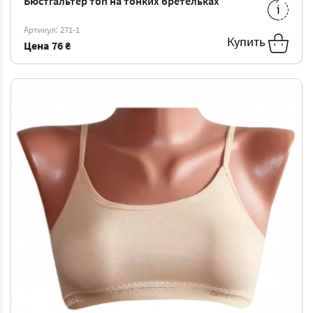
Бюстгальтер топ на тонких бретельках
S
-
76 ₴
L
-
76 ₴
Артикул: 271-1
Купить
Цена
76 ₴