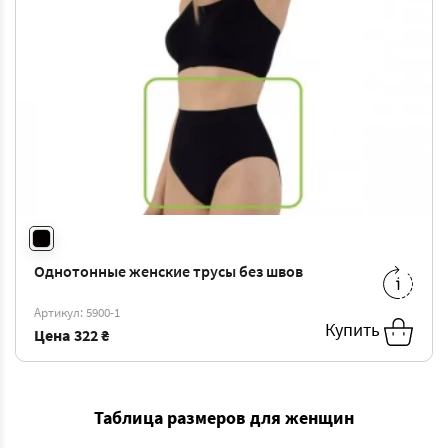
Однотонные женские трусы без швов
S/M
-
322 ₴
M/L
-
322 ₴
Артикул: 5900-1
L/XL
-
322 ₴
Купить
Цена
322 ₴
Таблица размеров для женщин