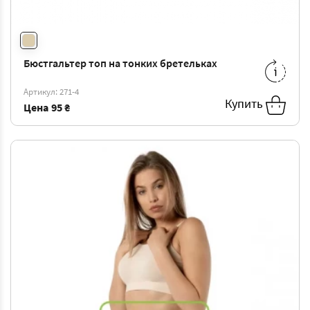
Бюстгальтер топ на тонких бретельках
S
-
95 ₴
M
-
95 ₴
Артикул: 271-4
L
-
95 ₴
XL
-
95 ₴
Купить
Цена
95 ₴