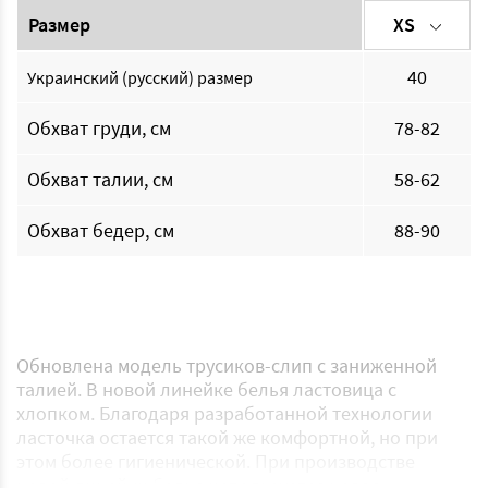
Размер
XS
40
Украинский (русский) размер
Обхват груди, см
78-82
Обхват талии, см
58-62
Обхват бедер, см
88-90
Обновлена ​​модель трусиков-слип с заниженной
талией. В новой линейке белья ластовица с
хлопком. Благодаря разработанной технологии
ласточка остается такой же комфортной, но при
этом более гигиенической. При производстве
новой линейки белья используется новая