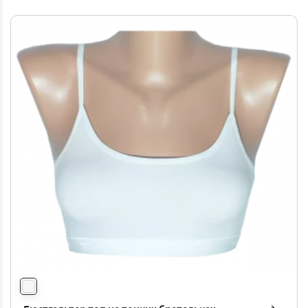
производстве новой линейки белья
используется новая технология
швейной обработки, благодаря чему
проймы, окантовка и резинка стали
более растяжимыми и эластичными,
которые не врезаются и которые
совсем не видны под одеждой.
Состав: 90% - полиамид, 7% - эластан,
3% - хлопок