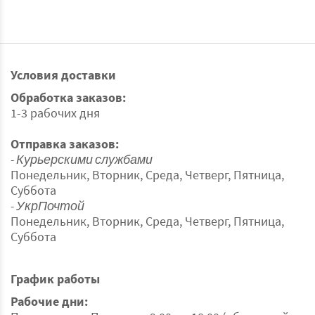
технология швейной обработки, благодаря чему
проймы, окантовка и резинка стали более
растяжимыми и эластичными, которые не врезаются
и которые совсем не видны под одеждой.
Условия доставки
Состав: 90% - полиамид, 7% - эластан, 3% - хлопок
Посмотреть полностью
Обработка заказов:
1-3 рабочих дня
Отправка заказов:
- Курьерскими службами
Понедельник, Вторник, Среда, Четверг, Пятница,
Суббота
- УкрПочтой
Понедельник, Вторник, Среда, Четверг, Пятница,
Суббота
График работы
Рабочие дни: