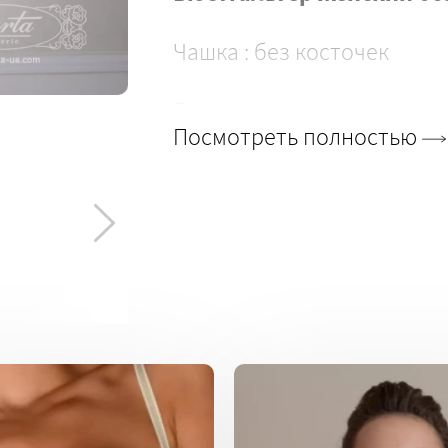
Чашка : без косточек
Бретели: широкие
Посмотреть полностью
Застежка: на 1 крючок
Материал: cottone 90% ela