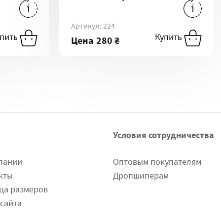
28 ₴
-
75E
280 ₴
-
70D
280 ₴
-
70C
Артикул: 224
упить
Купить
Купить
Цена
280 ₴
Условия сотрудничества
пании
Оптовым покупателям
кты
Дропшиперам
ца размеров
 сайта