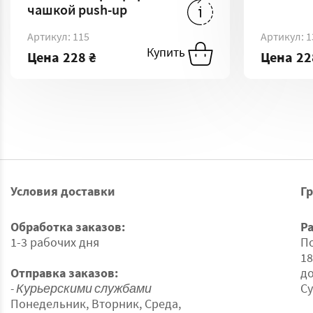
чашкой push-up
228 ₴
-
70C
Артикул: 115
Артикул: 1
Купить
Купить
Купи
Цена
228 ₴
Цена
22
Условия доставки
Г
Обработка заказов:
Р
1-3 рабочих дня
По
18
Отправка заказов:
до
- Курьерскими службами
Су
Понедельник, Вторник, Среда,