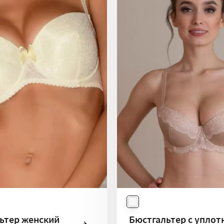
ьтер женский
Бюстгальтер с уплот