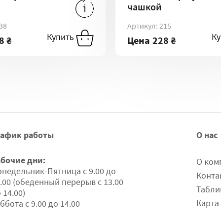
чашкой
228 ₴
-
70D
2
38
Артикул: 215
ть
Купить
Купить
К
8 ₴
Цена
228 ₴
рафик работы
О нас
абочие дни:
О ком
недельник-Пятница с 9.00 до
Конта
.00 (обеденный перерыв с 13.00
Табли
 14.00)
Карта
ббота с 9.00 до 14.00