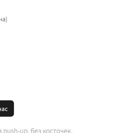
на)
час
з push-up, без косточек.