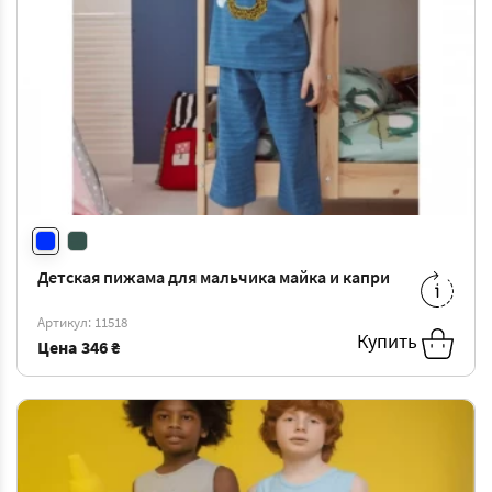
Детская пижама для мальчика майка и капри
2/3
-
346 ₴
4/5
-
381 ₴
Артикул: 11518
6/7
-
416 ₴
10/11
-
487 ₴
Купить
Цена
346 ₴