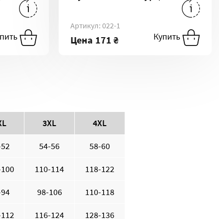
188 ₴
-
XS
197 ₴
-
XL
189 ₴
-
L
212 ₴
-
M
Артикул: 022-1
236 ₴
-
XL
214 ₴
-
3XL
204 ₴
-
XXL
упить
Купить
Купить
Цена
171 ₴
80 ₴
-
3XL
XL
3XL
4XL
-52
54-56
58-60
-100
110-114
118-122
-94
98-106
110-118
-112
116-124
128-136