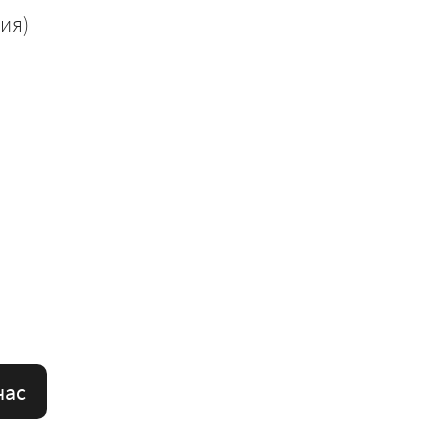
ия)
час