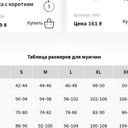
а с коротким
199 ₴
-
S
239 ₴
-
XL
224 ₴
-
L
223 ₴
-
L
Артикул: 005-
04-
258 ₴
-
XXL
80 ₴
-
3XL
260 ₴
-
XXL
ть
Купить
К
Купить
Цена
161 ₴
2
9 ₴
Таблица размеров для мужчин
S
M
L
XL
X
42-44
44-46
46-48
48-50
50
90-94
94-98
98-102
102-106
106
70-80
74-82
78-86
82-90
86
88-90
92-100
96-104
100-108
104