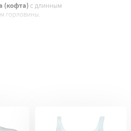
а
(кофта)
с длинным
ом горловины.