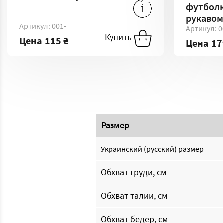
139 ₴
-
S
115 ₴
-
XS
футболк
рукавом
Артикул: 001-
Артикул: 0
202 ₴
-
3XL
2
Купить
Купить
Купи
Цена
115 ₴
Цена
17
Размер
Украинский (русский) размер
Обхват груди, см
Обхват талии, см
Обхват бедер, см