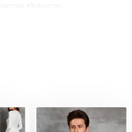
иестер, 4% еластан.