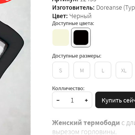
Изготовитель:
Doreanse (Ту
Цвет:
Черный
Доступные цвета:
Доступные размеры:
S
M
L
XL
Колличество:
Купить сей
Женский
термободи
с дл
вырезом горловины.