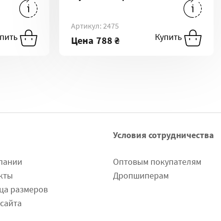
1054 ₴
-
L
788 ₴
-
XL
788 ₴
-
L
Артикул: 2475
54 ₴
-
XXL
788 ₴
-
XXL
упить
Купить
Купить
Цена
788 ₴
Условия сотрудничества
пании
Оптовым покупателям
кты
Дропшиперам
ца размеров
 сайта