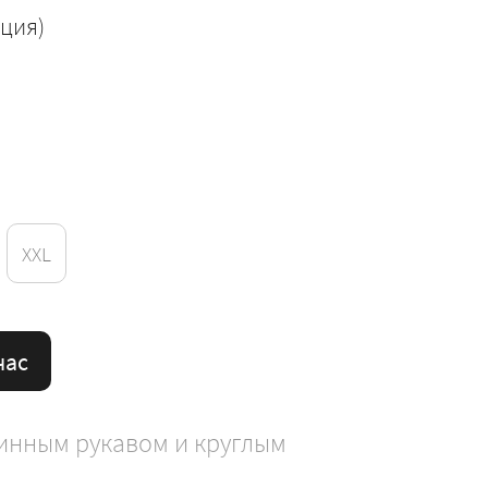
рция)
XXL
час
инным рукавом и круглым