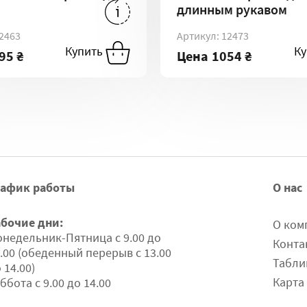
длинным рукавом
095 ₴
-
XL
1095 ₴
-
L
1054 ₴
-
XL
2463
Артикул: 12473
1095 ₴
-
XXL
10
ть
Купить
Купить
К
95 ₴
Цена
1054 ₴
рафик работы
О нас
абочие дни:
О ком
недельник-Пятница с 9.00 до
Конта
.00 (обеденный перерыв с 13.00
Табли
 14.00)
Карта
ббота с 9.00 до 14.00