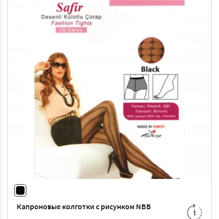
Капроновые колготки с рисунком NBB
1-XS
-
39 ₴
2-S
-
39 ₴