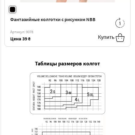
Фантазийные колготки с рисунком NBB
1-XS
-
39 ₴
2-S
-
39 ₴
Артикул: 9078
3-M
-
39 ₴
Купить
Цена
39 ₴
Таблицы размеров колгот