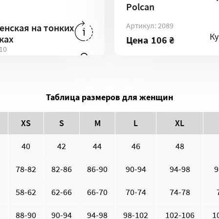
Polcan
1
Артикул: 2089
енская на тонких
05 ₴
-
XXL
205 ₴
-
L
ть
Купить
К
ках
Цена
106 ₴
10
Купить
5 ₴
Таблица размеров для женщин
XS
S
M
L
XL
40
42
44
46
48
78-82
82-86
86-90
90-94
94-98
9
58-62
62-66
66-70
70-74
74-78
88-90
90-94
94-98
98-102
102-106
1