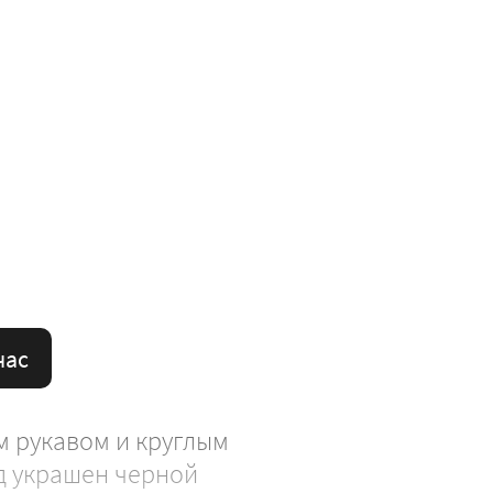
час
 рукавом и круглым
д украшен черной