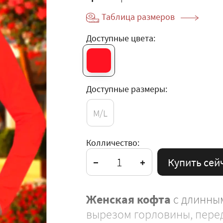
Таблица размеров
Доступные цвета:
Доступные размеры:
M/L
Колличество:
Купить сей
Женская кофта
с длинным
вырезом горловины, пере