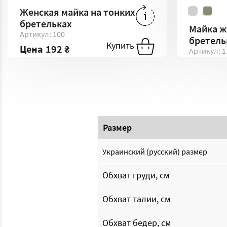
Женская майка на тонких
192 ₴
-
L
192 ₴
-
M
бретельках
Майка ж
Артикул: 100
2
192 ₴
-
XXL
192 ₴
-
XL
Купить
Купи
бретель
Купить
Цена
192 ₴
Артикул: 1
Цена
20
Размер
Украинский (русский) размер
Обхват груди, см
Обхват талии, см
Обхват бедер, см