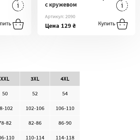
с кружевом
06 ₴
-
M/L
129 ₴
-
M/L
Артикул: 2090
упить
Купить
Купить
Цена
129 ₴
XXL
3XL
4XL
50
52
54
8-102
102-106
106-110
78-82
82-86
86-90
06-110
110-114
114-118