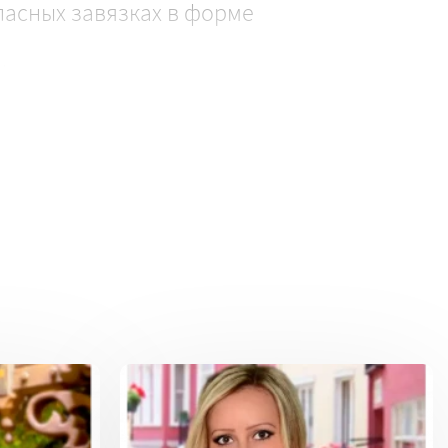
ласных завязках в форме
% эластан, кружево-