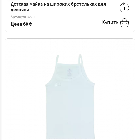
Детская майка на широких бретельках для
7/8
-
97 ₴
8/9
-
102 ₴
девочки
Артикул: 326-1
9/10
-
108 ₴
Купить
Цена
60 ₴