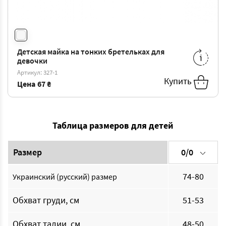
Детская майка на тонких бретельках для
1/2
-
67 ₴
2/3
-
73 ₴
девочки
6/7
-
98 ₴
8/9
-
111 ₴
Артикул: 327-1
Купить
9/10
-
117 ₴
Цена
67 ₴
Таблица размеров для детей
Размер
0/0
74-80
Украинский (русский) размер
Обхват груди, см
51-53
Обхват талии, см
48-50