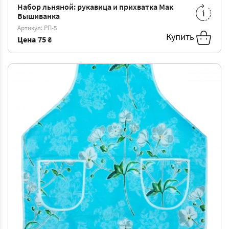
Набор льняной: рукавица и прихватка Мак
Вышиванка
ONE
75
-
SIZE
₴
Артикул: РП-5
Купить
Цена
75 ₴