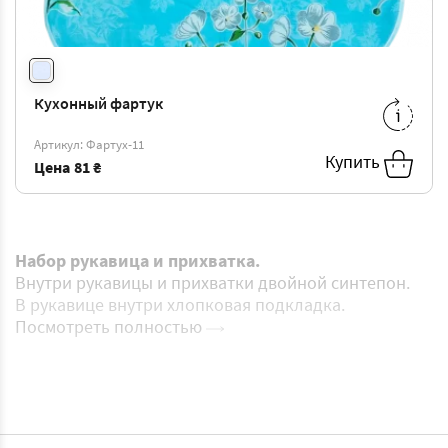
Кухонный фартук
ONE
81
-
SIZE
₴
Артикул: Фартух-11
Купить
Цена
81 ₴
Набор рукавица и прихватка.
Внутри рукавицы и прихватки двойной синтепон.
В рукавице внутри хлопковая подкладка.
Посмотреть полностью