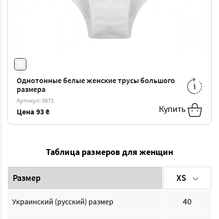
Однотонные белые женские трусы большого
M
-
93 ₴
L
-
98 ₴
размера
XL
-
104 ₴
XXL
-
109 ₴
Артикул: 0671
Купить
3XL
-
114 ₴
4XL
-
120 ₴
Цена
93 ₴
Таблица размеров для женщин
Размер
XS
40
Украинский (русский) размер