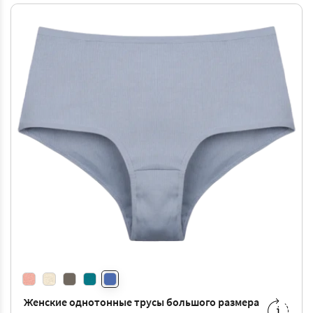
Женские однотонные трусы большого размера
M
-
108 ₴
L
-
114 ₴