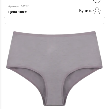
Артикул: 0632P
XXL
-
127 ₴
4XL
-
139 ₴
Купить
Цена
108 ₴