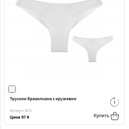
Трусики бразилиана с кружевом
M
-
103 ₴
L
-
108 ₴
Артикул: 0271
XL
-
113 ₴
Купить
Цена
97 ₴