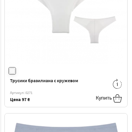
Трусики бразилиана с кружевом
M
-
103 ₴
L
-
108 ₴
Артикул: 0271
XL
-
113 ₴
Купить
Цена
97 ₴