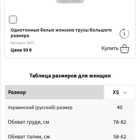
Однотонные белые женские трусы большого
M
-
93 ₴
L
-
98 ₴
размера
XL
-
104 ₴
XXL
-
109 ₴
Артикул: 0671
Купить
3XL
-
114 ₴
4XL
-
120 ₴
Цена
93 ₴
Таблица размеров для женщин
Размер
XS
40
Украинский (русский) размер
Обхват груди, см
78-82
Обхват талии, см
58-62