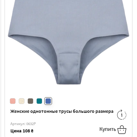
Женские однотонные трусы большого размера
M
-
108 ₴
L
-
114 ₴
Артикул: 0632P
XXL
-
127 ₴
4XL
-
139 ₴
Купить
Цена
108 ₴